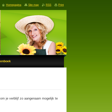
Homepagina
Site map
RSS
Print
tenboek
ok om je verblijf zo aangenaam mogelijk te