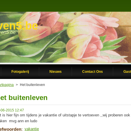
ven5.be
even5.be
Fotogalerij
Nieuws
Contact Ons
Gas
artpagina
>
Het buitenleven
et buitenleven
-06-2015 12:47
t is hier fijn om tijdens je vakantie of uitstapje te vertoeven ,,wij proberen o
ken mvg ann en ludo
refwoorden
:
vakantie