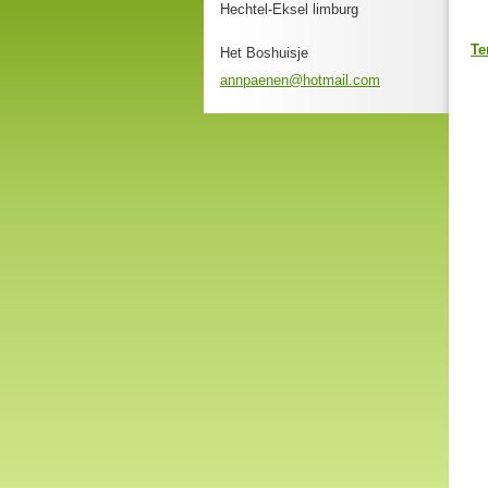
Hechtel-Eksel limburg
Te
Het Boshuisje
annpaene
n@hotmai
l.com