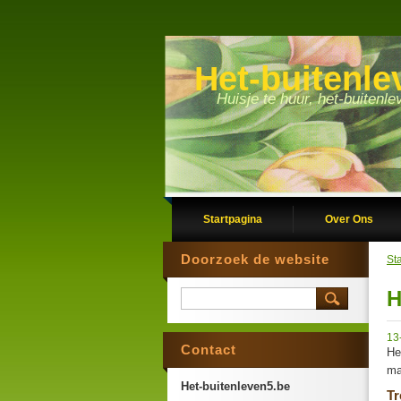
Het-buitenle
Huisje te huur, het-buitenl
Startpagina
Over Ons
Doorzoek de website
St
H
13
Contact
He
ma
Het-buitenleven5.be
T